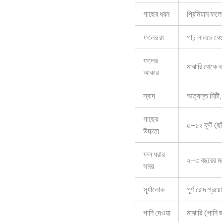
গাছের ধরন
প্রিমিয়াম ফ
ফলের রং
গাঢ় লালচে বে
ফলের
মাঝারি থেকে 
আকার
স্বাদ
অত্যন্ত মিষ্
গাছের
৫–১২ ফুট (ছাঁ
উচ্চতা
ফল ধরার
২–৩ বছরের মধ
সময়
সূর্যালোক
পূর্ণ রোদ প্র
পানি দেওয়া
মাঝারি (পানি 