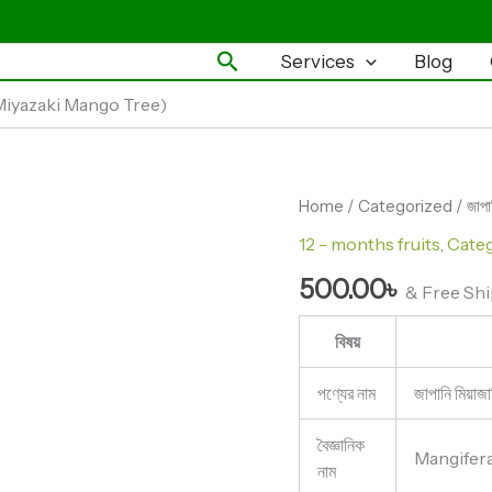
Search
Services
Blog
e Miyazaki Mango Tree)
জাপানি
Home
/
Categorized
/ জাপ
মিয়াজাকি
12 - months fruits
,
Cate
আম
গাছ
500.00
৳
& Free Sh
(Japanese
Miyazaki
Mango
বিষয়
Tree)
quantity
পণ্যের নাম
জাপানি মিয়
বৈজ্ঞানিক
Mangifera
নাম