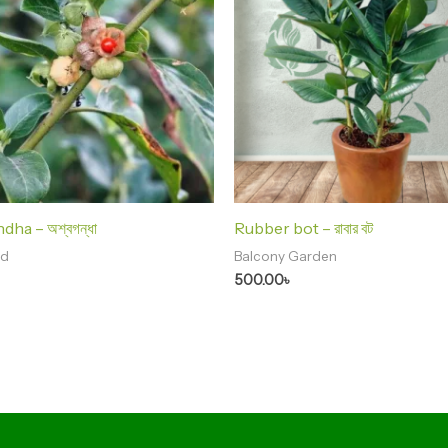
ha – অশ্বগন্ধা
Rubber bot – রাবার বট
ed
Balcony Garden
500.00
৳