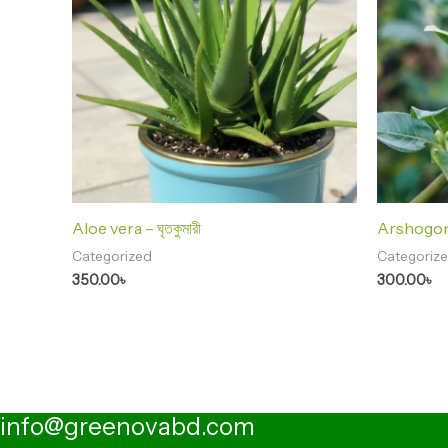
Aloe vera – ঘৃতকুমারী
Arshogond
Categorized
Categoriz
350.00
৳
300.00
৳
info@greenovabd.com