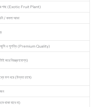
লের গাছ (Exotic Fruit Plant)
গুনি / কমলা আভা
বড়
টি, জুসি ও সুগন্ধি (Premium Quality)
টাই করে নিয়ন্ত্রণযোগ্য)
্যে ফল ধরে (উন্নত চাষে)
য়োজন
জমে থাকা যাবে না)