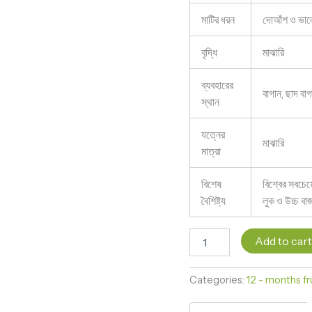
মাটির ধরন
দোআঁশ ও ভালো
বৃদ্ধি
মাঝারি
ব্যবহারের
বাগান, ছাদ বাগ
স্থান
যত্নের
মাঝারি
মাত্রা
বিশেষ
বিশ্বের সবচেয়
বৈশিষ্ট্য
লুক ও উচ্চ বাজ
Add to car
Categories:
12 - months fr