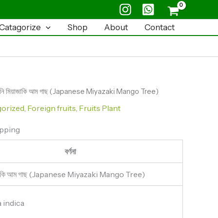
(Japanese
Miyazaki
Catagorize
Shop
About
Contact
Mango
Tree)
quantity
ানি মিয়াজাকি আম গাছ (Japanese Miyazaki Mango Tree)
gorized
,
Foreign fruits
,
Fruits Plant
ipping
বর্ণনা
াজাকি আম গাছ (Japanese Miyazaki Mango Tree)
 indica