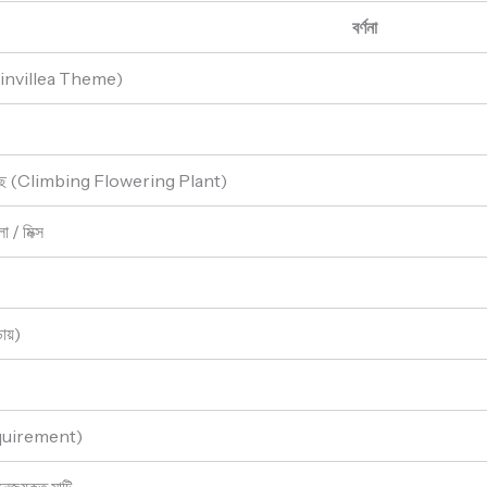
বর্ণনা
gainvillea Theme)
র গাছ (Climbing Flowering Plant)
 / মিক্স
ড়ায়)
quirement)