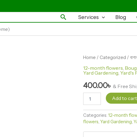
Search
Services
Blog
heme)
বাগানবিলাস
Home
/
Categorized
/ বাগ
থিমা
12-month flowers
,
Bouga
(Bougainvillea
Yard Gardening
,
Yard's 
Theme)
quantity
400.00
৳
& Free Sh
Add to car
Categories:
12-month flo
flowers
,
Yard Gardening
,
Y