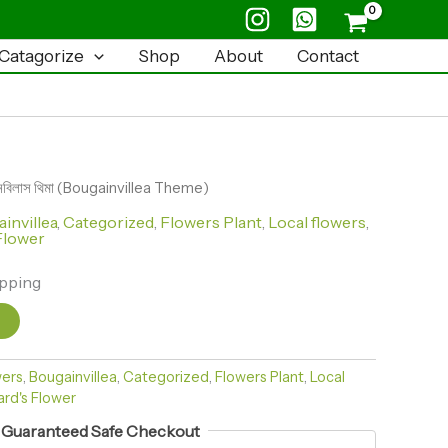
quantity
Catagorize
Shop
About
Contact
ানবিলাস থিমা (Bougainvillea Theme)
invillea
,
Categorized
,
Flowers Plant
,
Local flowers
,
Flower
ipping
t
wers
,
Bougainvillea
,
Categorized
,
Flowers Plant
,
Local
ard's Flower
Guaranteed Safe Checkout