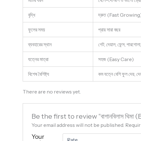
মাটির ধরন
বেলে-দোআঁশ ও ভালো ড্রেন
বৃদ্ধি
দ্রুত (Fast Growing
ফুলের সময়
প্রায় সারা বছর
ব্যবহারের স্থান
গেট, দেয়াল, ফেন্স, পারগোলা,
যত্নের মাত্রা
সহজ (Easy Care)
বিশেষ বৈশিষ্ট্য
কম যত্নে বেশি ফুল দেয়, দে
There are no reviews yet.
Be the first to review “বাগানবিলাস থিম
Your email address will not be published.
Requir
Your