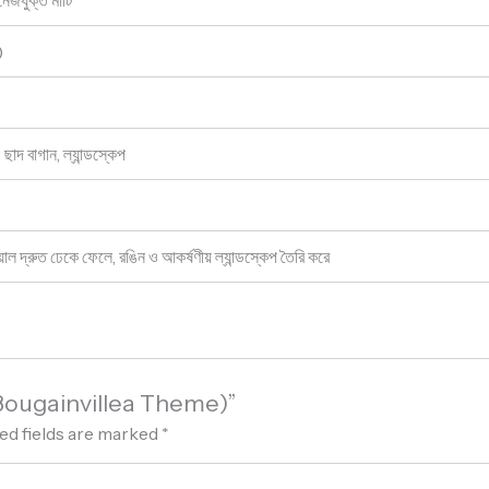
েজযুক্ত মাটি
)
 ছাদ বাগান, ল্যান্ডস্কেপ
য়াল দ্রুত ঢেকে ফেলে, রঙিন ও আকর্ষণীয় ল্যান্ডস্কেপ তৈরি করে
া (Bougainvillea Theme)”
ed fields are marked
*