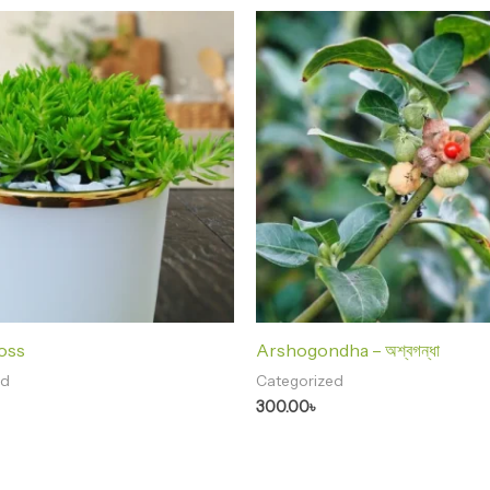
oss
Arshogondha – অশ্বগন্ধা
ed
Categorized
300.00
৳