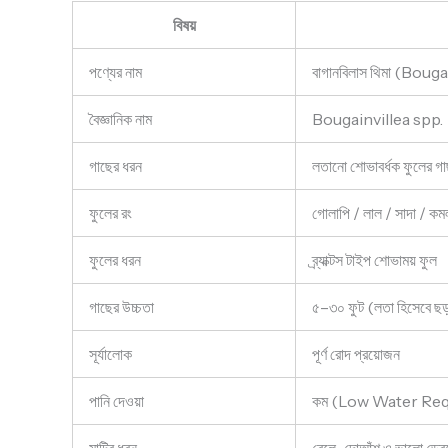
বিষয়
পণ্যের নাম
বাগানবিলাস থিমা (Bou
বৈজ্ঞানিক নাম
Bougainvillea spp.
গাছের ধরন
লতানো শোভাবর্ধক ফুলে
ফুলের রং
গোলাপি / লাল / সাদা / কমলা
ফুলের ধরন
ব্র্যাক্টস টাইপ শোভাময় ফুল
গাছের উচ্চতা
৫–৩০ ফুট (লতা হিসেবে ছ
সূর্যালোক
পূর্ণ রোদ প্রয়োজন
পানি দেওয়া
কম (Low Water Re