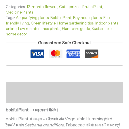
Categories:
12-month flowers
,
Categorized
,
Fruits Plant
,
Medicine Plants
Tags:
Air purifying plants
,
Bokful Plant
,
Buy houseplants
,
Eco-
friendly living
,
Green lifestyle
,
Home gardening tips
,
Indoor plants
online
,
Low maintenance plants
,
Plant care guide
,
Sustainable
home decor
Guaranteed Safe Checkout
Description
Reviews (0)
bokful Plant – বকফুলের পরিচিতি।
bokful Plant বা বকফুল এর
ইংরেজি নাম
Vegetable Hummingbird.
বৈজ্ঞানিক নাম
Sesbania grandiflora.
Fabaceae পরিবারের একটি গুরুত্বপূর্ণ