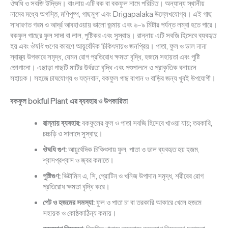
ঔষধি ও সবজি উদ্ভিদ। বাংলায় এটি বক বা বকফুল নামে পরিচিত। অন্যান্য স্থানীয়
নামের মধ্যে অগস্তি, মণিপুষ্প, গাছমুগা এবং Drigapalaka উল্লেখযোগ্য। এই গাছ
সাধারণত গরম ও আর্দ্র আবহাওয়ায় ভালো জন্মায় এবং ৬–৯ মিটার পর্যন্ত লম্বা হতে পারে।
বকফুল গাছের ফুল সাদা বা লাল, পুষ্টিকর এবং সুস্বাদু। রান্নায় এটি সবজি হিসেবে ব্যবহৃত
হয় এবং ঔষধি গুণের কারণে আয়ুর্বেদিক চিকিৎসায়ও জনপ্রিয়। পাতা, ফুল ও ডাল নানা
স্বাস্থ্য উপকারে সমৃদ্ধ, যেমন রোগ প্রতিরোধ ক্ষমতা বৃদ্ধি, হজমে সহায়তা এবং পুষ্টি
জোগানো। এছাড়া গাছটি মাটির উর্বরতা বৃদ্ধি এবং পশুপালনে ও প্রাকৃতিক বনায়নে
সহায়ক। সহজে চাষযোগ্য ও যত্নবান, বকফুল গাছ বাগান ও বাড়ির জন্য খুবই উপযোগী।
বকফুল bokful Plant এর ব্যবহার ও উপকারিতা
রান্নায় ব্যবহার:
বকফুলের ফুল ও পাতা সবজি হিসেবে খাওয়া যায়; তরকারি,
চচ্চড়ি ও সালাদে সুস্বাদু।
ঔষধি গুণ:
আয়ুর্বেদিক চিকিৎসায় ফুল, পাতা ও ডাল ব্যবহৃত হয় হজম,
শ্বাসপ্রশ্বাস ও জ্বর কমাতে।
পুষ্টিগুণ:
ভিটামিন এ, সি, প্রোটিন ও খনিজ উপাদান সমৃদ্ধ, শরীরের রোগ
প্রতিরোধ ক্ষমতা বৃদ্ধি করে।
পেট ও হজমের সমস্যা:
ফুল ও পাতা চা বা তরকারি আকারে খেলে হজমে
সহায়ক ও কোষ্ঠকাঠিন্য কমায়।