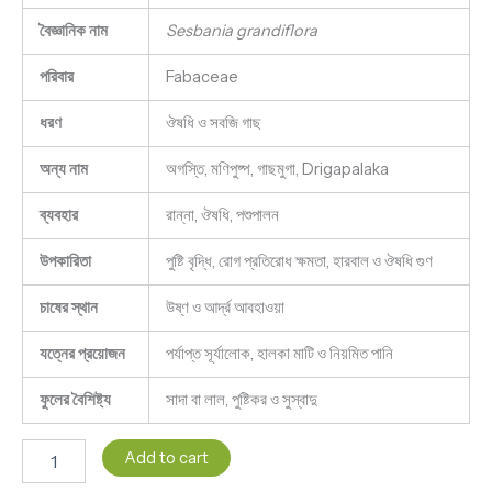
বৈজ্ঞানিক নাম
Sesbania grandiflora
পরিবার
Fabaceae
ধরণ
ঔষধি ও সবজি গাছ
অন্য নাম
অগস্তি, মণিপুষ্প, গাছমুগা, Drigapalaka
ব্যবহার
রান্না, ঔষধি, পশুপালন
উপকারিতা
পুষ্টি বৃদ্ধি, রোগ প্রতিরোধ ক্ষমতা, হারবাল ও ঔষধি গুণ
চাষের স্থান
উষ্ণ ও আর্দ্র আবহাওয়া
যত্নের প্রয়োজন
পর্যাপ্ত সূর্যালোক, হালকা মাটি ও নিয়মিত পানি
ফুলের বৈশিষ্ট্য
সাদা বা লাল, পুষ্টিকর ও সুস্বাদু
Add to cart