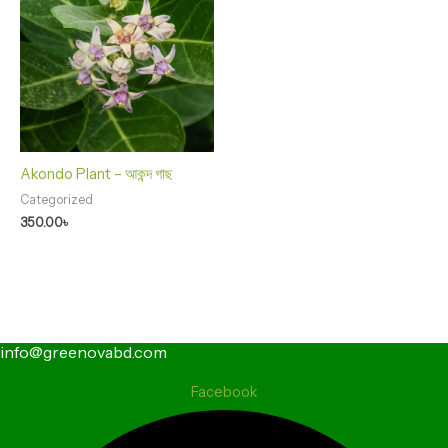
Akondo Plant – আকন্দ গাছ
Categorized
350.00
৳
info@greenovabd.com
Facebook