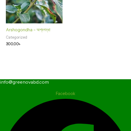
Arshogondha – অশ্বগন্ধা
Categorized
300.00
৳
info@greenovabd.com
Facebook