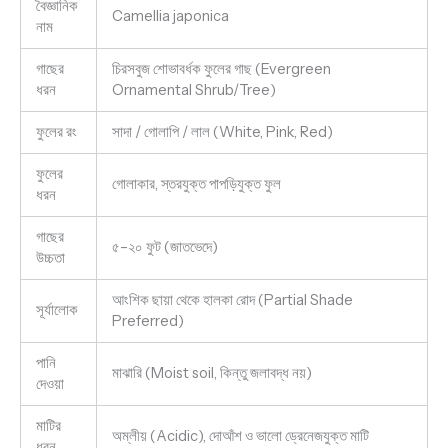
বৈজ্ঞানিক
Camellia japonica
নাম
গাছের
চিরসবুজ শোভাবর্ধক ফুলের গাছ (Evergreen
ধরন
Ornamental Shrub/Tree)
ফুলের রং
সাদা / গোলাপি / লাল (White, Pink, Red)
ফুলের
গোলাকার, স্তরযুক্ত পাপড়িযুক্ত ফুল
ধরন
গাছের
৫–২০ ফুট (জাতভেদে)
উচ্চতা
আংশিক ছায়া থেকে হালকা রোদ (Partial Shade
সূর্যালোক
Preferred)
পানি
মাঝারি (Moist soil, কিন্তু জলাবদ্ধ নয়)
দেওয়া
মাটির
অম্লীয় (Acidic), দোআঁশ ও ভালো ড্রেনেজযুক্ত মাটি
ধরন