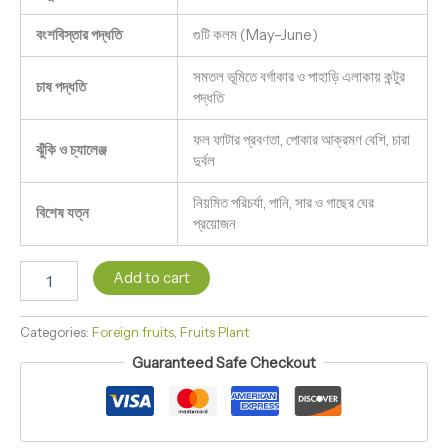
বংশবিস্তার পদ্ধতি
গুটি কলম (May–June)
সমতল ভূমিতে বর্গাকার ও পাহাড়ি এলাকায় কন্টুর
চাষ পদ্ধতি
পদ্ধতি
ফল ফাটার প্রবণতা, পোকার আক্রমণ বেশি, চারা
ঝুঁকি ও চ্যালেঞ্জ
দুর্বল
নিয়মিত পরিচর্যা, পানি, সার ও গাছের ঘের
বিশেষ যত্ন
প্রয়োজন
Add to cart
Categories:
Foreign fruits
,
Fruits Plant
Guaranteed Safe Checkout