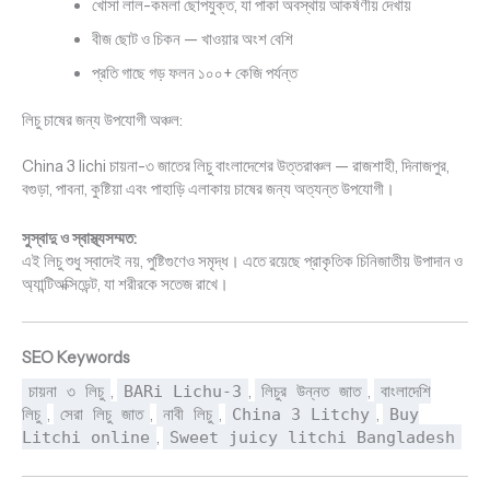
খোসা লাল-কমলা ছোপযুক্ত, যা পাকা অবস্থায় আকর্ষণীয় দেখায়
বীজ ছোট ও চিকন — খাওয়ার অংশ বেশি
প্রতি গাছে গড় ফলন ১০০+ কেজি পর্যন্ত
লিচু চাষের জন্য উপযোগী অঞ্চল:
China 3 lichi চায়না-৩ জাতের লিচু বাংলাদেশের উত্তরাঞ্চল — রাজশাহী, দিনাজপুর,
বগুড়া, পাবনা, কুষ্টিয়া এবং পাহাড়ি এলাকায় চাষের জন্য অত্যন্ত উপযোগী।
সুস্বাদু ও স্বাস্থ্যসম্মত:
এই লিচু শুধু স্বাদেই নয়, পুষ্টিগুণেও সমৃদ্ধ। এতে রয়েছে প্রাকৃতিক চিনিজাতীয় উপাদান ও
অ্যান্টিঅক্সিডেন্ট, যা শরীরকে সতেজ রাখে।
SEO Keywords
চায়না ৩ লিচু
,
BARi Lichu-3
,
লিচুর উন্নত জাত
,
বাংলাদেশি
লিচু
,
সেরা লিচু জাত
,
নাবী লিচু
,
China 3 Litchy
,
Buy
Litchi online
,
Sweet juicy litchi Bangladesh