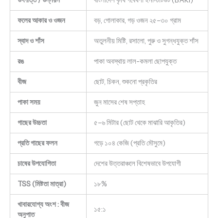
উৎপত্তি / উন্নয়ন
বাংলাদেশ কৃষি গবেষণা ইনস্টিটিউট (BARI)
ফলের আকার ও ওজন
বড়, গোলাকার, গড় ওজন ২৫–৩০ গ্রাম
স্বাদ ও শাঁস
অতুলনীয় মিষ্টি, রসালো, পুরু ও সুগন্ধযুক্ত শাঁস
রঙ
পাকা অবস্থায় লাল-কমলা ছোপযুক্ত
বীজ
ছোট, চিকন, শুকনো প্রকৃতির
পাকা সময়
জুন মাসের শেষ সপ্তাহ
গাছের উচ্চতা
৫–৬ মিটার (ছোট থেকে মাঝারি আকৃতির)
প্রতি গাছের ফলন
গড়ে ১০৪ কেজি (প্রতি মৌসুমে)
চাষের উপযোগিতা
দেশের উত্তরাঞ্চলে বিশেষভাবে উপযোগী
TSS (মিষ্টতা মাত্রা)
১৮%
খাবারযোগ্য অংশ : বীজ
১৫:১
অনুপাত