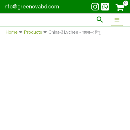
Skip
-
info@greenovabd.com
চায়না-৩
to
লিচু
content
Search
quantity
Home
Products
China-3 Lychee – চায়না-৩ লিচু
China-
3
Lychee
-
চায়না-৩
লিচু
quantity