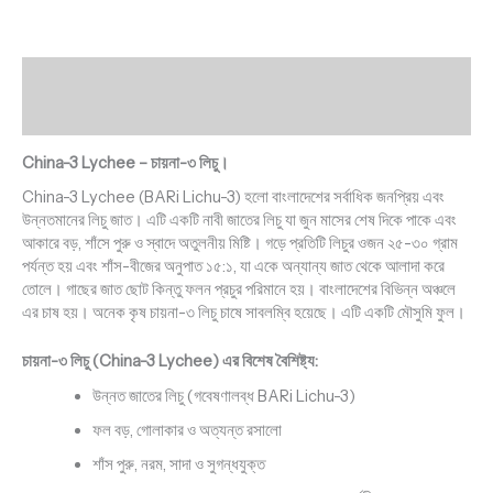
Description
Reviews (0)
China-3 Lychee – চায়না-৩ লিচু।
China-3 Lychee (BARi Lichu-3) হলো বাংলাদেশের সর্বাধিক জনপ্রিয় এবং
উন্নতমানের লিচু জাত। এটি একটি নাবী জাতের লিচু যা জুন মাসের শেষ দিকে পাকে এবং
আকারে বড়, শাঁসে পুরু ও স্বাদে অতুলনীয় মিষ্টি। গড়ে প্রতিটি লিচুর ওজন ২৫-৩০ গ্রাম
পর্যন্ত হয় এবং শাঁস-বীজের অনুপাত ১৫:১, যা একে অন্যান্য জাত থেকে আলাদা করে
তোলে। গাছের জাত ছোট কিন্তু ফলন প্রচুর পরিমানে হয়। বাংলাদেশের বিভিন্ন অঞ্চলে
এর চাষ হয়। অনেক কৃষ চায়না-৩ লিচু চাষে সাবলম্বি হয়েছে। এটি একটি মৌসুমি ফুল।
চায়না-৩ লিচু (
China-3 Lychee) এর
বিশেষ বৈশিষ্ট্য:
উন্নত জাতের লিচু (গবেষণালব্ধ BARi Lichu-3)
ফল বড়, গোলাকার ও অত্যন্ত রসালো
শাঁস পুরু, নরম, সাদা ও সুগন্ধযুক্ত