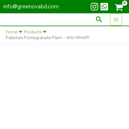
Skip
-
info@greenovabd.com
আনার
to
পাকিস্তানি
content
Search
quantity
Home
Products
Pakistani Pomegranate Plant – আনার পাকিস্তানি
Pakistani
Pomegranate
Plant
-
আনার
পাকিস্তানি
quantity