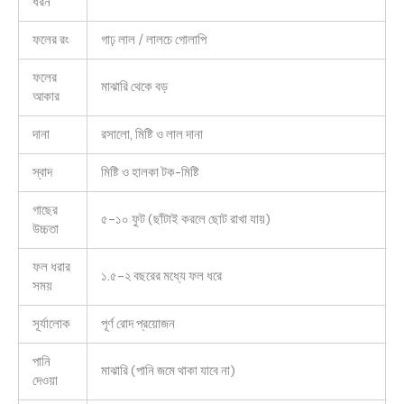
ধরন
ফলের রং
গাঢ় লাল / লালচে গোলাপি
ফলের
মাঝারি থেকে বড়
আকার
দানা
রসালো, মিষ্টি ও লাল দানা
স্বাদ
মিষ্টি ও হালকা টক-মিষ্টি
গাছের
৫–১০ ফুট (ছাঁটাই করলে ছোট রাখা যায়)
উচ্চতা
ফল ধরার
১.৫–২ বছরের মধ্যে ফল ধরে
সময়
সূর্যালোক
পূর্ণ রোদ প্রয়োজন
পানি
মাঝারি (পানি জমে থাকা যাবে না)
দেওয়া