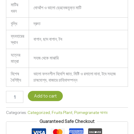
মাটির
দোআঁশ ও ভালো ড্রেনেজযুক্ত মাটি
ধরন
বৃদ্ধি
দ্রুত
ব্যবহারের
বাগান, ছাদ বাগান, টব
স্থান
যত্নের
সহজ থেকে মাঝারি
মাত্রা
বিশেষ
ভালো ফলনশীল বিদেশি জাত, মিষ্টি ও রসালো দানা, টবে সহজে
বৈশিষ্ট্য
চাষযোগ্য, বাজারে চাহিদাসম্পন্ন
Add to cart
Categories:
Categorized
,
Fruits Plant
,
Pomegranate আনার
Guaranteed Safe Checkout