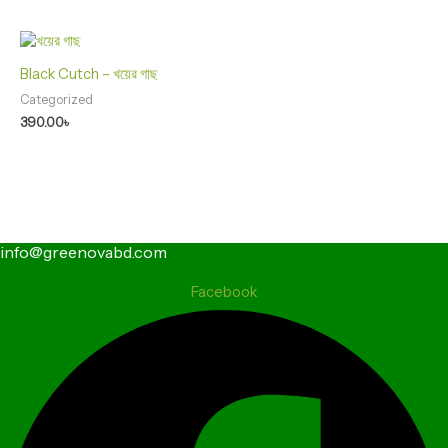
Black Cutch – খয়ের গাছ
Categorized
390.00
৳
info@greenovabd.com
Facebook