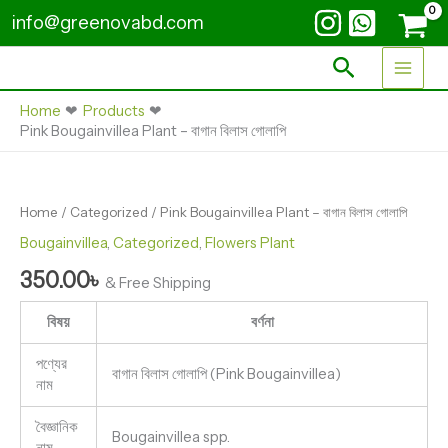
Skip
-
info@greenovabd.com
বাগান
to
বিলাস
content
Search
গোলাপি
quantity
Home
Products
Pink Bougainvillea Plant – বাগান বিলাস গোলাপি
Pink
Bougainvillea
Plant
Home
/
Categorized
/ Pink Bougainvillea Plant – বাগান বিলাস গোলাপি
-
বাগান
Bougainvillea
,
Categorized
,
Flowers Plant
বিলাস
350.00
৳
গোলাপি
& Free Shipping
quantity
বিষয়
বর্ণনা
পণ্যের
বাগান বিলাস গোলাপি (Pink Bougainvillea)
নাম
বৈজ্ঞানিক
Bougainvillea spp.
নাম