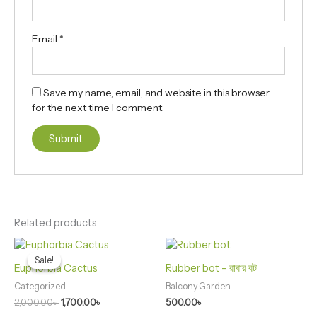
Email
*
Save my name, email, and website in this browser
for the next time I comment.
Related products
Original
Current
price
price
Sale!
Sale!
was:
is:
Euphorbia Cactus
Rubber bot – রাবার বট
2,000.00৳ .
1,700.00৳ .
Categorized
Balcony Garden
2,000.00
৳
1,700.00
৳
500.00
৳