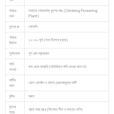
গাছের
লতানো শোভাবর্ধক ফুলের গাছ (Climbing Flowering
ধরন
Plant)
ফুলের রং
গোলাপি
গাছের
১০–৩০ ফুট (লতা হিসেবে ছড়ায়)
উচ্চতা
সূর্যালোক
পূর্ণ রোদ প্রয়োজন
পানি
কম থেকে মাঝারি (অতিরিক্ত পানি দেওয়া যাবে না)
দেওয়া
মাটির
বেলে-দোআঁশ ও ভালো ড্রেনেজযুক্ত মাটি
ধরন
বৃদ্ধি
দ্রুত
ফুলের
প্রায় সারা বছর (বিশেষত শীত ও বসন্তে বেশি)
সময়