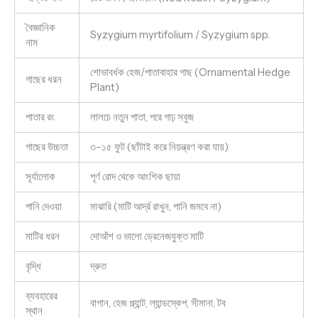
বৈজ্ঞানিক
Syzygium myrtifolium / Syzygium spp.
নাম
শোভাবর্ধক হেজ/পাতাবাহার গাছ (Ornamental Hedge
গাছের ধরন
Plant)
পাতার রং
লালচে নতুন পাতা, পরে গাঢ় সবুজ
গাছের উচ্চতা
৩–১৫ ফুট (ছাঁটাই করে নিয়ন্ত্রণ করা যায়)
সূর্যালোক
পূর্ণ রোদ থেকে আংশিক ছায়া
পানি দেওয়া
মাঝারি (মাটি আর্দ্র রাখুন, পানি জমবে না)
মাটির ধরন
দোআঁশ ও ভালো ড্রেনেজযুক্ত মাটি
বৃদ্ধি
দ্রুত
ব্যবহারের
বাগান, হেজ প্ল্যান্ট, ল্যান্ডস্কেপ, সীমানা, টব
স্থান