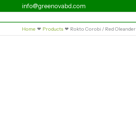
Skip
info@greenovabd.com
to
content
Home
Products
Rokto Corobi / Red Oleander Pl