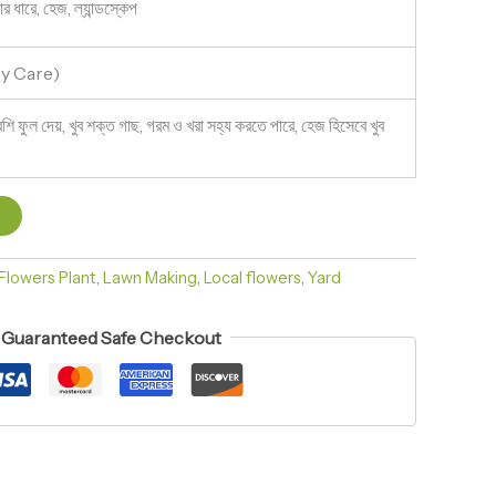
ার ধারে, হেজ, ল্যান্ডস্কেপ
sy Care)
শি ফুল দেয়, খুব শক্ত গাছ, গরম ও খরা সহ্য করতে পারে, হেজ হিসেবে খুব
t
Flowers Plant
,
Lawn Making
,
Local flowers
,
Yard
Guaranteed Safe Checkout