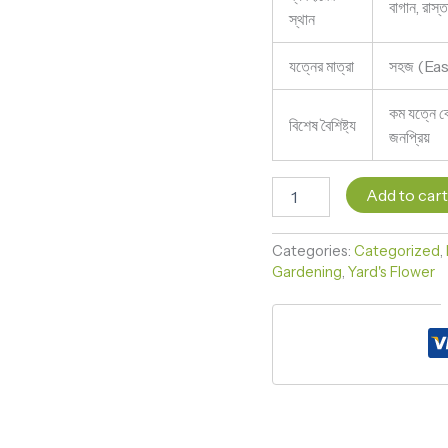
বাগান, রাস্ত
স্থান
যত্নের মাত্রা
সহজ (Ea
কম যত্নে বে
বিশেষ বৈশিষ্ট্য
জনপ্রিয়
Add to car
Categories:
Categorized
,
Gardening
,
Yard's Flower