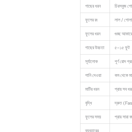
গাছের ধরন
চিরসবুজ 
ফুলের রং
লাল / গোলা
ফুলের ধরন
গুচ্ছ আকা
গাছের উচ্চতা
৫–১৫ ফুট
সূর্যালোক
পূর্ণ রোদ 
পানি দেওয়া
কম থেকে 
মাটির ধরন
প্রায় সব ধ
বৃদ্ধি
দ্রুত (F
ফুলের সময়
প্রায় সা
ব্যবহারের