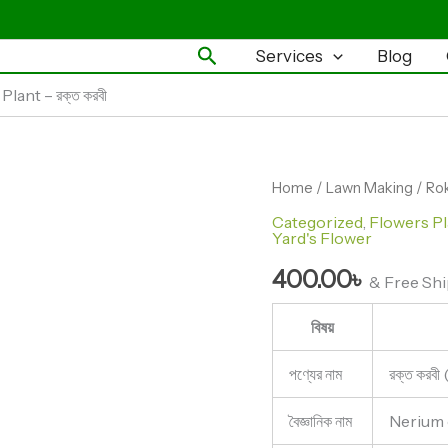
Search
Services
Blog
ant – রক্ত করবী
Rokto
Home
/
Lawn Making
/ Rok
Corobi
Categorized
,
Flowers Pl
/
Yard's Flower
Red
Oleander
400.00
৳
& Free Sh
Plant
-
বিষয়
রক্ত
করবী
quantity
পণ্যের নাম
রক্ত করব
বৈজ্ঞানিক নাম
Nerium 