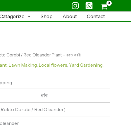
Oleander
Plant
Catagorize
Shop
About
Contact
-
রক্ত
করবী
quantity
to Corobi / Red Oleander Plant – রক্ত করবী
ant
,
Lawn Making
,
Local flowers
,
Yard Gardening
,
ipping
বর্ণনা
ী (Rokto Corobi / Red Oleander)
oleander