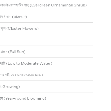
শোভাবর্ধক ঝোপজাতীয় গাছ (Evergreen Ornamental Shrub)
পি / সাদা (জাতভেদে)
রে ফুল (Cluster Flowers)
প্রয়োজন (Full Sun)
মাঝারি (Low to Moderate Water)
রনের মাটি, তবে ভালো ড্রেনেজ দরকার
ast Growing)
রা বছর (Year-round blooming)