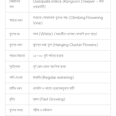
বৈজ্ঞানিক
Quisqualis indica
(Rangoon Creeper – সাদা
নাম
ভ্যারাইটি)
লতানো শোভাবর্ধক ফুলের গাছ (Climbing Flowering
গাছের ধরন
Vine)
ফুলের রং
সাদা (White)
(পরবর্তীতে হালকা গোলাপি হতে পারে)
ফুলের ধরন
ঝুলন্ত গুচ্ছ ফুল (Hanging Cluster Flowers)
গাছের উচ্চতা
১৫–৩০ ফুট পর্যন্ত ছড়ায়
সূর্যালোক
পূর্ণ রোদ থেকে আংশিক ছায়া
পানি দেওয়া
মাঝারি (Regular watering)
মাটির ধরন
দোআঁশ ও ভালো ড্রেনেজযুক্ত মাটি
বৃদ্ধি
দ্রুত (Fast Growing)
ফুলের সময়
গ্রীষ্ম ও বর্ষাকাল