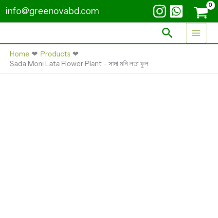
Skip
Flower
info@greenovabd.com
Plant
to
-
content
Search
সাদা
মনি
লতা
Home
Products
ফুল
Sada Moni Lata Flower Plant – সাদা মনি লতা ফুল
quantity
Sada
Moni
Lata
Flower
Plant
-
সাদা
মনি
লতা
ফুল
quantity