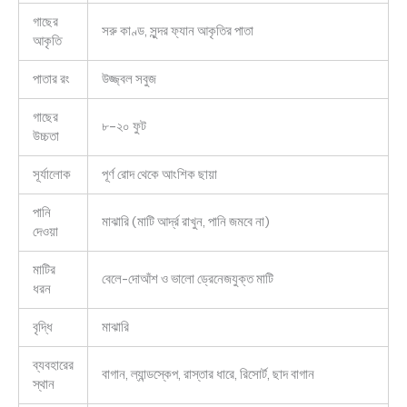
গাছের
সরু কাণ্ড, সুন্দর ফ্যান আকৃতির পাতা
আকৃতি
পাতার রং
উজ্জ্বল সবুজ
গাছের
৮–২০ ফুট
উচ্চতা
সূর্যালোক
পূর্ণ রোদ থেকে আংশিক ছায়া
পানি
মাঝারি (মাটি আর্দ্র রাখুন, পানি জমবে না)
দেওয়া
মাটির
বেলে-দোআঁশ ও ভালো ড্রেনেজযুক্ত মাটি
ধরন
বৃদ্ধি
মাঝারি
ব্যবহারের
বাগান, ল্যান্ডস্কেপ, রাস্তার ধারে, রিসোর্ট, ছাদ বাগান
স্থান