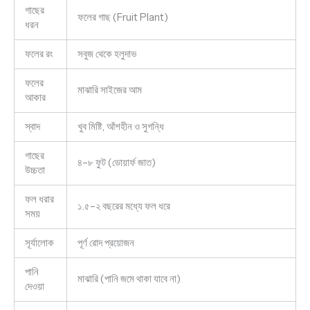
গাছের
ফলের গাছ (Fruit Plant)
ধরন
ফলের রং
সবুজ থেকে হলুদাভ
ফলের
মাঝারি সাইজের আম
আকার
স্বাদ
খুব মিষ্টি, আঁশহীন ও সুগন্ধি
গাছের
৪–৮ ফুট (ডোয়ার্ফ জাত)
উচ্চতা
ফল ধরার
১.৫–২ বছরের মধ্যে ফল ধরে
সময়
সূর্যালোক
পূর্ণ রোদ প্রয়োজন
পানি
মাঝারি (পানি জমে থাকা যাবে না)
দেওয়া