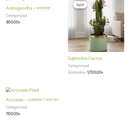
price
price
Sale!
Sale!
was:
is:
Arshogondha – অশ্বগন্ধা
2,000.00৳ .
1,700.00৳ .
Categorized
300.00
৳
Euphorbia Cactus
Categorized
2,000.00
৳
1,700.00
৳
Avocado – এভোকাডো / মাখন ফল
Categorized
700.00
৳