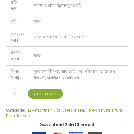
মাটির
দোআঁশ ও ভালো ড্রেনেজযুক্ত মাটি
ধরন
বৃদ্ধি
দ্রুত
ব্যবহারের
বাগান, ছাদ বাগান, টব, বাণিজ্যিক চাষ
স্থান
যত্নের
সহজ
মাত্রা
বিশেষ
দ্রুত ফলনশীল থাই জাত, ছোট গাছে বেশি আম ধরে, টবে চাষ
বৈশিষ্ট্য
উপযোগী, আঁশহীন ও খুব মিষ্টি ফল
Add to cart
Categories:
12 - months fruits
,
Categorized
,
Foreign fruits
,
Fruits
Plant
,
Mango
Guaranteed Safe Checkout