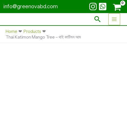
Skip
Tree
info@greenovabd.com
-
to
থাই
content
Search
কাটিমন
আম
quantity
Home
Products
Thai Katimon Mango Tree – থাই কাটিমন আম
Thai
Katimon
Mango
Tree
-
থাই
কাটিমন
আম
quantity